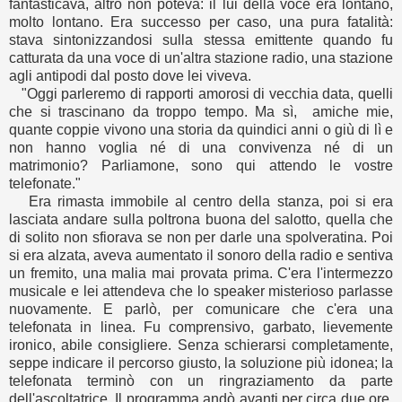
fantasticava, altro non poteva: il lui della voce era lontano,
molto lontano. Era successo per caso, una pura fatalità:
stava sintonizzandosi sulla stessa emittente quando fu
catturata da una voce di un'altra stazione radio, una stazione
agli antipodi dal posto dove lei viveva.
"Oggi parleremo di rapporti amorosi di vecchia data, quelli
che si trascinano da troppo tempo. Ma sì, amiche mie,
quante coppie vivono una storia da quindici anni o giù di lì e
non hanno voglia né di una convivenza né di un
matrimonio? Parliamone, sono qui attendo le vostre
telefonate."
Era rimasta immobile al centro della stanza, poi si era
lasciata andare sulla poltrona buona del salotto, quella che
di solito non sfiorava se non per darle una spolveratina. Poi
si era alzata, aveva aumentato il sonoro della radio e sentiva
un fremito, una malia mai provata prima. C'era l'intermezzo
musicale e lei attendeva che lo speaker misterioso parlasse
nuovamente. E parlò, per comunicare che c'era una
telefonata in linea. Fu comprensivo, garbato, lievemente
ironico, abile consigliere. Senza schierarsi completamente,
seppe indicare il percorso giusto, la soluzione più idonea; la
telefonata terminò con un ringraziamento da parte
dell'ascoltatrice. Il programma andò avanti per circa due ore,