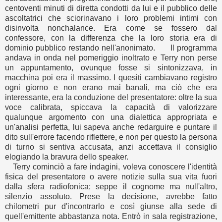
centoventi minuti di diretta condotti da lui e il pubblico delle
ascoltatrici che sciorinavano i loro problemi intimi con
disinvolta nonchalance. Era come se fossero dal
confessore, con la differenza che la loro storia era di
dominio pubblico restando nell'anonimato. Il programma
andava in onda nel pomeriggio inoltrato e Terry non perse
un appuntamento, ovunque fosse si sintonizzava, in
macchina poi era il massimo. I quesiti cambiavano registro
ogni giorno e non erano mai banali, ma ciò che era
interessante, era la conduzione del presentatore: oltre la sua
voce calibrata, spiccava la capacità di valorizzare
qualunque argomento con una dialettica appropriata e
un'analisi perfetta, lui sapeva anche redarguire e puntare il
dito sull'errore facendo riflettere, e non per questo la persona
di turno si sentiva accusata, anzi accettava il consiglio
elogiando la bravura dello speaker.
Terry cominciò a fare indagini, voleva conoscere l'identità
fisica del presentatore o avere notizie sulla sua vita fuori
dalla sfera radiofonica; seppe il cognome ma null'altro,
silenzio assoluto. Prese la decisione, avrebbe fatto
chilometri pur d'incontrarlo e così giunse alla sede di
quell'emittente abbastanza nota. Entrò in sala registrazione,