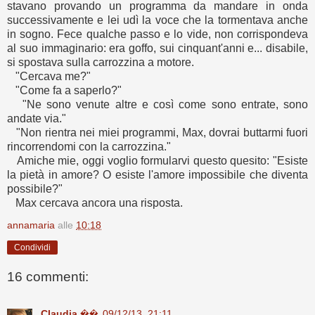
stavano provando un programma da mandare in onda
successivamente e lei udì la voce che la tormentava anche
in sogno. Fece qualche passo e lo vide, non corrispondeva
al suo immaginario: era goffo, sui cinquant'anni e... disabile,
si spostava sulla carrozzina a motore.
"Cercava me?"
"Come fa a saperlo?"
"Ne sono venute altre e così come sono entrate, sono
andate via."
"Non rientra nei miei programmi, Max, dovrai buttarmi fuori
rincorrendomi con la carrozzina."
Amiche mie, oggi voglio formularvi questo quesito: "Esiste
la pietà in amore? O esiste l'amore impossibile che diventa
possibile?"
Max cercava ancora una risposta.
annamaria
alle
10:18
Condividi
16 commenti:
Claudia ��
09/12/13, 21:11