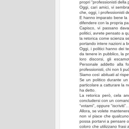
propri “professionisti della
Oggi, cari amici, vi semb
che, oggi, i professionisti d
E hanno imparato bene la le
difendere con la propria par
Capisco, vi passano davan
politici, avrete pensato a q
la retorica come scienza s
portando intere nazioni a 
Oggi, i politici hanno dei t
da tenere in pubblico, la p
loro discorsi, gli escamo
Personale addetto alla f
professionisti, chi non li p
Siamo così abituati al risp
Se un politico durante un 
particolare a catturare la n
ha detto.
La retorica però, cela an
concludersi con un comando
“votami”, oppure “iscriviti”
Allora, se volete mantenere 
non vi piace che qualcun
possa portarvi a pensare o
coloro che utilizzano frasi a