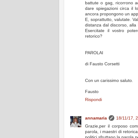
battute o gag, ricorrono ad
dare spiegazioni circa il 
ancora propongono un appr
E, soprattutto, valutate. V
distanza dal discorso, alla 
Esercitate il vostro pot
retorico?
PAROLAI
di Fausto Corsetti
Con un carissimo saluto.
Fausto
Rispondi
annamaria
18/11/17, 
Grazie,per il corposo com
parola, i maestri di retor
politici sfruttano la parola p