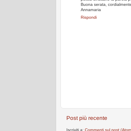
Buona serata, cordialment
Annamaria
Rispondi
Post più recente
Iscriviti a:
Commenti sul post (Ato