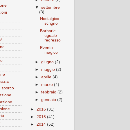
ione
▼
settembre
(3)
ioni
Nostalgico
scrigno
Barbarie
uguale
tà
regresso
one
Evento
magico
do
►
giugno
(2)
►
maggio
(2)
one
►
aprile
(4)
razia
►
marzo
(4)
 sporco
►
febbraio
(2)
azione
►
gennaio
(2)
azione
sione
►
2016
(31)
rio
►
2015
(41)
o
►
2014
(52)