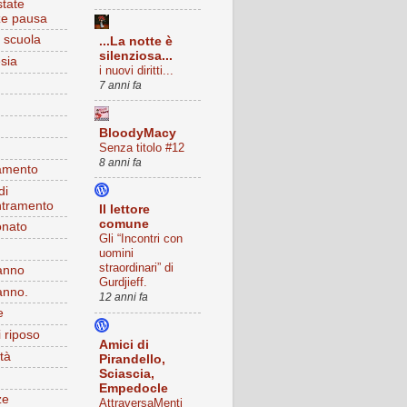
state
ze pausa
 scuola
...La notte è
silenziosa...
sia
i nuovi diritti...
7 anni fa
BloodyMacy
Senza titolo #12
8 anni fa
amento
di
ntramento
Il lettore
comune
onato
Gli “Incontri con
uomini
straordinari” di
anno
Gurdjieff.
anno.
12 anni fa
e
 riposo
Amici di
tà
Pirandello,
Sciascia,
Empedocle
ze
AttraversaMenti