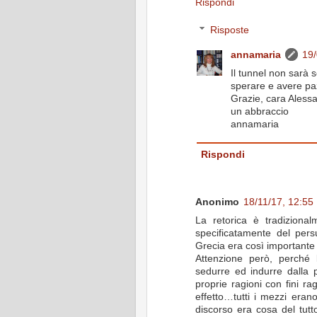
Rispondi
Risposte
annamaria
19/
Il tunnel non sarà 
sperare e avere pa
Grazie, cara Aless
un abbraccio
annamaria
Rispondi
Anonimo
18/11/17, 12:55
La retorica è tradizional
specificatamente del pers
Grecia era così importante 
Attenzione però, perché 
sedurre ed indurre dalla 
proprie ragioni con fini r
effetto…tutti i mezzi erano
discorso era cosa del tutto