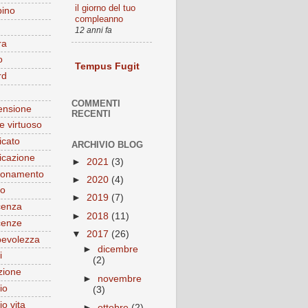
il giorno del tuo
ino
compleanno
12 anni fa
ra
o
Tempus Fugit
rd
COMMENTI
ensione
RECENTI
 virtuoso
cato
ARCHIVIO BLOG
cazione
►
2021
(3)
ionamento
►
2020
(4)
to
►
2019
(7)
cenza
►
2018
(11)
cenze
▼
2017
(26)
evolezza
►
dicembre
i
(2)
zione
►
novembre
io
(3)
o vita
►
ottobre
(2)