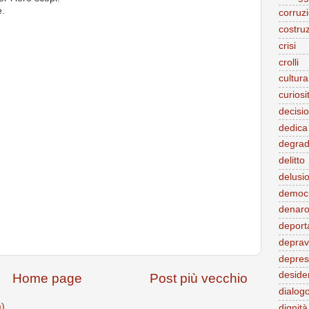
e.
corruz
costruz
crisi
crolli
cultura
curiosi
decisi
dedica
degra
delitto
delusi
democ
denaro
deport
deprav
depres
deside
Home page
Post più vecchio
dialog
m)
dignità