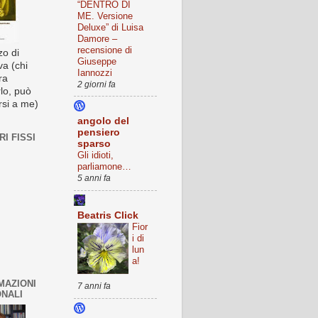
“DENTRO DI
ME. Versione
Deluxe” di Luisa
Damore –
recensione di
o di
Giuseppe
va (chi
Iannozzi
ra
2 giorni fa
lo, può
rsi a me)
angolo del
pensiero
I FISSI
sparso
Gli idioti,
parliamone…
5 anni fa
Beatris Click
Fior
i di
lun
a!
MAZIONI
7 anni fa
NALI