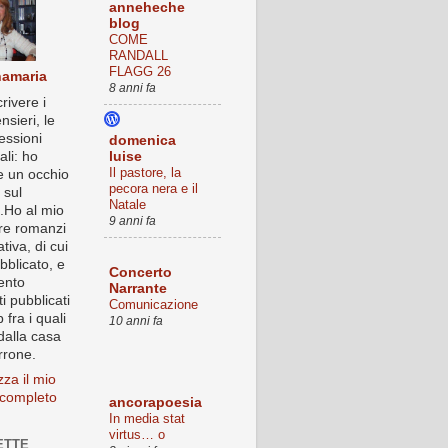
anneheche
blog
COME
RANDALL
FLAGG 26
amaria
8 anni fa
rivere i
nsieri, le
lessioni
domenica
luise
ali: ho
Il pastore, la
 un occhio
pecora nera e il
 sul
Natale
Ho al mio
9 anni fa
tre romanzi
ativa, di cui
bblicato, e
Concerto
ento
Narrante
i pubblicati
Comunicazione
 fra i quali
10 anni fa
dalla casa
rrone.
zza il mio
o completo
ancorapoesia
In media stat
virtus… o
ETTE