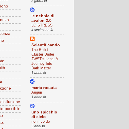
3 giorni fa
dono
le nebbie di
ienza
avalon 2.0
LO STRESS
a
4 settimane fa
cenza
ne
Scientificando
The Bullet
Cluster Under
JWST's Lens: A
nte
Journey Into
ità
Dark Matter
1 anno fa
ia
maria rosaria
azione
Auguri
1 anno fa
disillusione
impossibile
uno spicchio
ce
di cielo
non ricordo
e.
3 anni fa