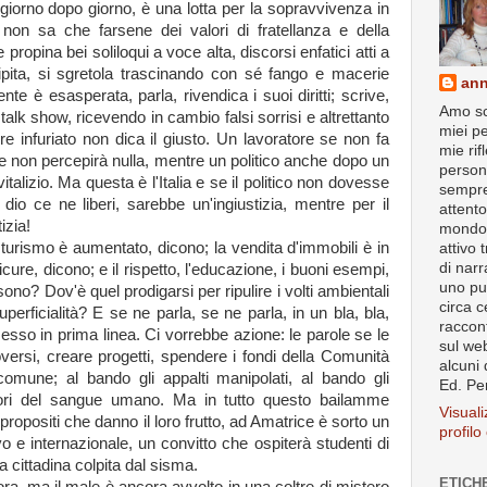
iorno dopo giorno, è una lotta per la sopravvivenza in
on sa che farsene dei valori di fratellanza e della
propina bei soliloqui a voce alta, discorsi enfatici atti a
cipita, si sgretola trascinando con sé fango e macerie
ann
nte è esasperata, parla, rivendica i suoi diritti; scrive,
Amo sc
 talk show, ricevendo in cambio falsi sorrisi e altrettanto
miei pe
ore infuriato non dica il giusto. Un lavoratore se non fa
mie rif
o e non percepirà nulla, mentre un politico anche dopo un
person
 vitalizio. Ma questa è l'Italia e se il politico non dovesse
sempre
 dio ce ne liberi, sarebbe un'ingiustizia, mentre per il
attento
tizia!
mondo.
urismo è aumentato, dicono; la vendita d'immobili è in
attivo 
di narr
icure, dicono; e il rispetto, l'educazione, i buoni esempi,
uno pu
sono? Dov'è quel prodigarsi per ripulire i volti ambientali
circa c
uperficialità? E se ne parla, se ne parla, in un bla, bla,
raccont
esso in prima linea. Ci vorrebbe azione: le parole se le
sul web
ersi, creare progetti, spendere i fondi della Comunità
alcuni 
comune; al bando gli appalti manipolati, al bando gli
Ed. Pe
ttatori del sangue umano. Ma in tutto questo bailamme
Visuali
opositi che danno il loro frutto, ad Amatrice è sorto un
profil
ivo e internazionale, un convitto che ospiterà studenti di
 la cittadina colpita dal sisma.
ETICH