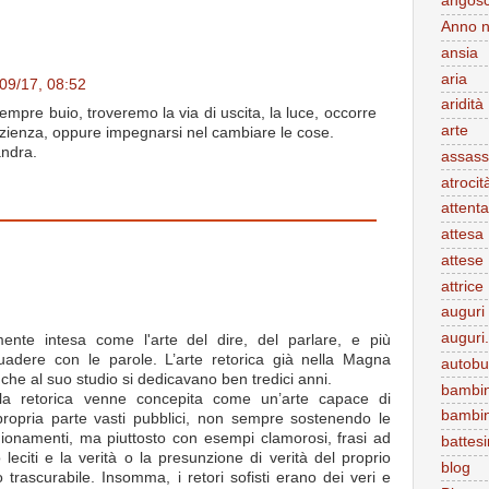
angosc
Anno 
ansia
aria
09/17, 08:52
aridità
sempre buio, troveremo la via di uscita, la luce, occorre
arte
zienza, oppure impegnarsi nel cambiare le cose.
andra.
assass
atrocit
attenta
attesa
attese
attrice
auguri
auguri.
mente intesa come l'arte del dire, del parlare, e più
uadere con le parole. L’arte retorica già nella Magna
autobu
che al suo studio si dedicavano ben tredici anni.
bambin
la retorica venne concepita come un’arte capace di
bambi
propria parte vasti pubblici, non sempre sostenendo le
agionamenti, ma piuttosto con esempi clamorosi, frasi ad
battes
 leciti e la verità o la presunzione di verità del proprio
blog
 trascurabile. Insomma, i retori sofisti erano dei veri e