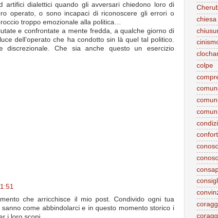
 artifici dialettici quando gli avversari chiedono loro di
Cherub
loro operato, o sono incapaci di riconoscere gli errori o
chiesa
occio troppo emozionale alla politica…
chiusu
alutate e confrontate a mente fredda, a qualche giorno di
luce dell’operato che ha condotto sin là quel tal politico.
cinism
ere discrezionale. Che sia anche questo un esercizio
clocha
colpe
compr
comune
comuni
comuni
condiz
confor
conos
conos
consap
consigl
21:51
convin
mento che arricchisce il mio post. Condivido ogni tua
coragg
ica sanno come abbindolarci e in questo momento storico i
coraggi
er i loro scopi.