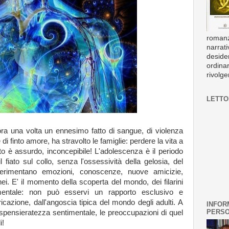
romanz
narrati
deside
ordinar
rivolge
LETTOR
ra una volta un ennesimo fatto di sangue, di violenza
i finto amore, ha stravolto le famiglie: perdere la vita a
o è assurdo, inconcepibile! L'adolescenza è il periodo
 fiato sul collo, senza l'ossessività della gelosia, del
erimentano emozioni, conoscenze, nuove amicizie,
ei. E' il momento della scoperta del mondo, dei filarini
timentale: non può esservi un rapporto esclusivo e
icazione, dall'angoscia tipica del mondo degli adulti. A
INFOR
PERSO
 spensieratezza sentimentale, le preoccupazioni di quel
i!