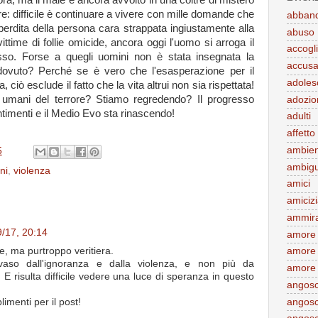
a, ma il male è ancora avvolto in una coltre di mistero
e: difficile è continuare a vivere con mille domande che
abban
erdita della persona cara strappata ingiustamente alla
abuso
ttime di follie omicide, ancora oggi l'uomo si arroga il
accogl
ssesso. Forse a quegli uomini non è stata insegnata la
accus
 dovuto? Perché se è vero che l'esasperazione per il
adoles
, ciò esclude il fatto che la vita altrui non sia rispettata!
 umani del terrore? Stiamo regredendo? Il progresso
adozio
entimenti e il Medio Evo sta rinascendo!
adulti
affetto
ambie
5
ambigu
oni
,
violenza
amici
amiciz
ammir
9/17, 20:14
amore
, ma purtroppo veritiera.
amore 
aso dall'ignoranza e dalla violenza, e non più da
amore 
 risulta difficile vedere una luce di speranza in questo
angos
angosc
imenti per il post!