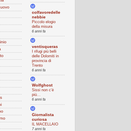
ia
nuovo
colfavoredelle
nebbie
Piccolo elogio
della misura
6 anni fa
inio
ventisqueras
à
I rifugi più belli
to
delle Dolomiti in
provincia di
Trento
6 anni fa
Wolfghost
Sissi non c’è
più…
s
6 anni fa
i
no
Giornalista
imo
curiosa
IL MACELLAIO
7 anni fa