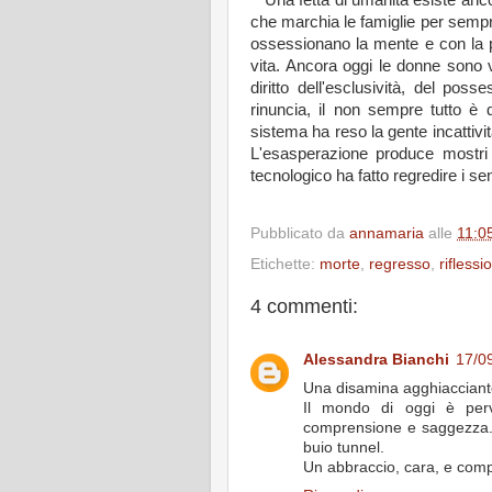
Una fetta di umanità esiste ancor
che marchia le famiglie per sempr
ossessionano la mente e con la p
vita. Ancora oggi le donne sono vi
diritto dell'esclusività, del po
rinuncia, il non sempre tutto è
sistema ha reso la gente incattivita
L'esasperazione produce mostri
tecnologico ha fatto regredire i s
Pubblicato da
annamaria
alle
11:0
Etichette:
morte
,
regresso
,
riflessi
4 commenti:
Alessandra Bianchi
17/0
Una disamina agghiacciante
Il mondo di oggi è perv
comprensione e saggezza. E
buio tunnel.
Un abbraccio, cara, e compl