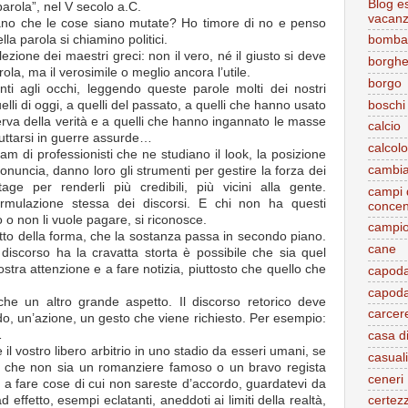
Blog e
 parola”, nel V secolo a.C.
vacan
rano che le cose siano mutate? Ho timore di no e penso
ella parola si chiamino politici.
bomba
zione dei maestri greci: non il vero, né il giusto si deve
borghe
ola, ma il verosimile o meglio ancora l’utile.
borgo
ti agli occhi, leggendo queste parole molti dei nostri
boschi
uelli di oggi, a quelli del passato, a quelli che hanno usato
erva della verità e a quelli che hanno ingannato le masse
calcio
buttarsi in guerre assurde…
calcolo
eam di professionisti che ne studiano il look, la posizione
cambi
ronuncia, danno loro gli strumenti per gestire la forza dei
tage per renderli più credibili, più vicini alla gente.
campi 
ormulazione stessa dei discorsi. E chi non ha questi
conce
uò o non li vuole pagare, si riconosce.
campi
etto della forma, che la sostanza passa in secondo piano.
cane
discorso ha la cravatta storta è possibile che sia quel
ostra attenzione e a fare notizia, piuttosto che quello che
capod
capod
che un altro grande aspetto. Il discorso retorico deve
carcer
, un’azione, un gesto che viene richiesto. Per esempio:
…
casa di
il vostro libero arbitrio in uno stadio da esseri umani, se
casuali
o che non sia un romanziere famoso o un bravo regista
ceneri
 a fare cose di cui non sareste d’accordo, guardatevi da
d effetto, esempi eclatanti, aneddoti ai limiti della realtà,
certez