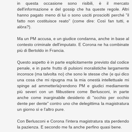
in questa occasione sono risibili, è il mercato
dell'informazione e del gossip che ha queste regole. Altri
hanno pagato meno di lui o sono usciti prosciolti perché "il
fatto non costituisce reato" (come dire: Così fan tutti, e
alòra?).
Ma un PM accusa, e un giudice condanna, anche in base al
contesto criminale dell'imputato. E Corona ne ha combinate
più di Bertoldo in Francia.
Questo aspetto è in parte esplicitamente previsto dal codice
penale, e in parte frutto di pulsioni moralistiche largamente
inconsce (ma talvolta no) che sono le stesse che (e qui dico
una cosa che mi ripugna ma la mia onestà intellettuale mi
spinge ad ammetterla)rendono PM e giudici mediamente
più severi con un filibustiere come Berlusconi, in parte
anche come inarginabile desiderio di "occhio per occhio
dente per dente" contro uno che delegittima la magistratura
un giorno sì e l'altro pure.
Con Berlusconi e Corona l'intera magistratura sta perdendo
la pazienza. E secondo me fa anche perfino quasi bene.