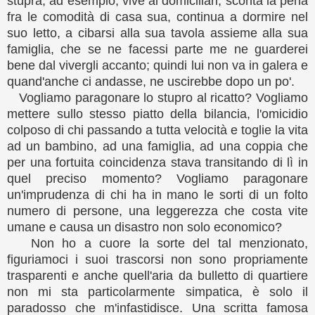
stupra, ad esempio, vive ai domiciliari, sconta la pena
fra le comodità di casa sua, continua a dormire nel
suo letto, a cibarsi alla sua tavola assieme alla sua
famiglia, che se ne facessi parte me ne guarderei
bene dal vivergli accanto; quindi lui non va in galera e
quand'anche ci andasse, ne uscirebbe dopo un po'.
Vogliamo paragonare lo stupro al ricatto? Vogliamo
mettere sullo stesso piatto della bilancia, l'omicidio
colposo di chi passando a tutta velocità e toglie la vita
ad un bambino, ad una famiglia, ad una coppia che
per una fortuita coincidenza stava transitando di lì in
quel preciso momento? Vogliamo paragonare
un'imprudenza di chi ha in mano le sorti di un folto
numero di persone, una leggerezza che costa vite
umane e causa un disastro non solo economico?
Non ho a cuore la sorte del tal menzionato,
figuriamoci i suoi trascorsi non sono propriamente
trasparenti e anche quell'aria da bulletto di quartiere
non mi sta particolarmente simpatica, è solo il
paradosso che m'infastidisce. Una scritta famosa