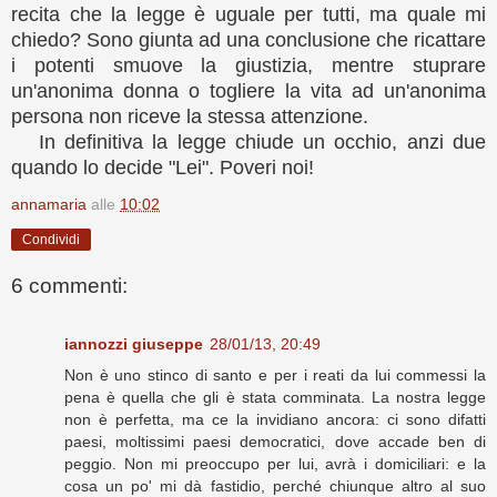
recita che la legge è uguale per tutti, ma quale mi
chiedo? Sono giunta ad una conclusione che ricattare
i potenti smuove la giustizia, mentre stuprare
un'anonima donna o togliere la vita ad un'anonima
persona non riceve la stessa attenzione.
In definitiva la legge chiude un occhio, anzi due
quando lo decide "Lei". Poveri noi!
annamaria
alle
10:02
Condividi
6 commenti:
iannozzi giuseppe
28/01/13, 20:49
Non è uno stinco di santo e per i reati da lui commessi la
pena è quella che gli è stata comminata. La nostra legge
non è perfetta, ma ce la invidiano ancora: ci sono difatti
paesi, moltissimi paesi democratici, dove accade ben di
peggio. Non mi preoccupo per lui, avrà i domiciliari: e la
cosa un po' mi dà fastidio, perché chiunque altro al suo